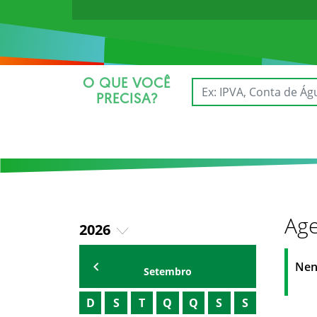
O QUE VOCÊ
PRECISA?
Age
2026
2025
AGENDA DO SECRETÁRIO
Nen
Setembro
D
S
T
Q
Q
S
S