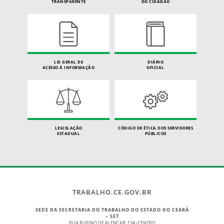
TRANSPARENTE
DO CIDADÃO
LEI GERAL DE
DIÁRIO
ACESSO À INFORMAÇÃO
OFICIAL
LEGISLAÇÃO
CÓDIGO DE ÉTICA DOS SERVIDORES
ESTADUAL
PÚBLICOS
TRABALHO.CE.GOV.BR
SEDE DA SECRETARIA DO TRABALHO DO ESTADO DO CEARÁ
– SET
RUA RUFINO DE ALENCAR, 134 -CENTRO