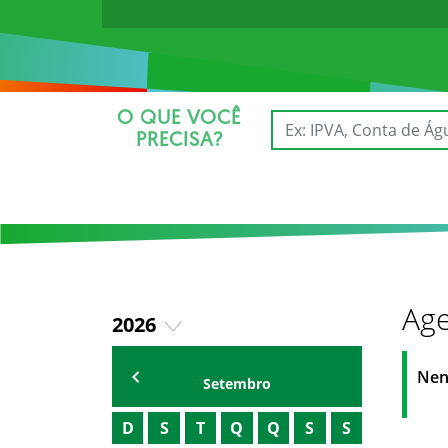
O QUE VOCÊ
PRECISA?
Age
2026
2025
AGENDA DO SECRETÁRIO
Nen
Setembro
D
S
T
Q
Q
S
S