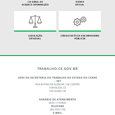
LEI GERAL DE
DIÁRIO
ACESSO À INFORMAÇÃO
OFICIAL
LEGISLAÇÃO
CÓDIGO DE ÉTICA DOS SERVIDORES
ESTADUAL
PÚBLICOS
TRABALHO.CE.GOV.BR
SEDE DA SECRETARIA DO TRABALHO DO ESTADO DO CEARÁ
– SET
RUA RUFINO DE ALENCAR, 134 -CENTRO
FORTALEZA, CE
CEP: 60.060-145
HORÁRIO DE ATENDIMENTO
08 ÀS 17 HORAS
TELEFONE
(85) 3376-1100
E-MAIL