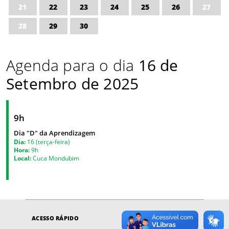
21
22
23
24
25
26
27
28
29
30
Agenda para o dia
16 de
Setembro de 2025
9h
Dia "D" da Aprendizagem
Dia:
16 (terça-feira)
Hora:
9h
Local:
Cuca Mondubim
ACESSO RÁPIDO