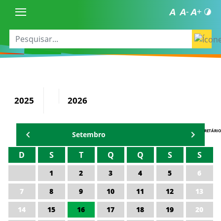
2025
2026
AGENDA DO SECRETÁRIO
Setembro
D
S
T
Q
Q
S
S
1
2
3
4
5
6
7
8
9
10
11
12
13
14
15
16
17
18
19
20