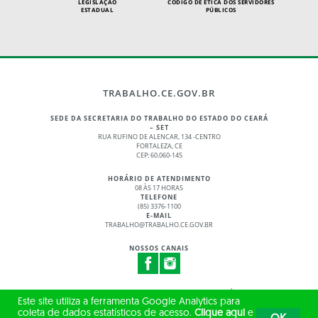
LEGISLAÇÃO
CÓDIGO DE ÉTICA DOS SERVIDORES
ESTADUAL
PÚBLICOS
TRABALHO.CE.GOV.BR
SEDE DA SECRETARIA DO TRABALHO DO ESTADO DO CEARÁ
– SET
RUA RUFINO DE ALENCAR, 134 -CENTRO
FORTALEZA, CE
CEP: 60.060-145
HORÁRIO DE ATENDIMENTO
08 ÀS 17 HORAS
TELEFONE
(85) 3376-1100
E-MAIL
TRABALHO@TRABALHO.CE.GOV.BR
NOSSOS CANAIS
© 2017 - 2026 – GOVERNO DO ESTADO DO CEARÁ
Este site utiliza a ferramenta Google Analytics para
TODOS OS DIREITOS RESERVADOS
coleta de dados estatísticos de acesso.
Clique aqui
e