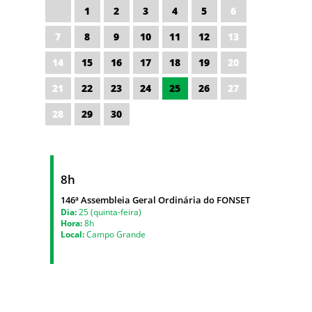
1
2
3
4
5
6
7
8
9
10
11
12
13
14
15
16
17
18
19
20
21
22
23
24
25
26
27
28
29
30
8h
146ª Assembleia Geral Ordinária do FONSET
Dia:
25 (quinta-feira)
Hora:
8h
Local:
Campo Grande