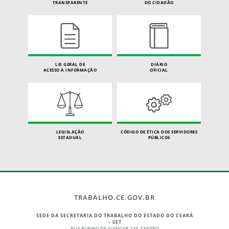
TRANSPARENTE
DO CIDADÃO
LEI GERAL DE
DIÁRIO
ACESSO À INFORMAÇÃO
OFICIAL
LEGISLAÇÃO
CÓDIGO DE ÉTICA DOS SERVIDORES
ESTADUAL
PÚBLICOS
TRABALHO.CE.GOV.BR
SEDE DA SECRETARIA DO TRABALHO DO ESTADO DO CEARÁ
– SET
RUA RUFINO DE ALENCAR, 134 -CENTRO