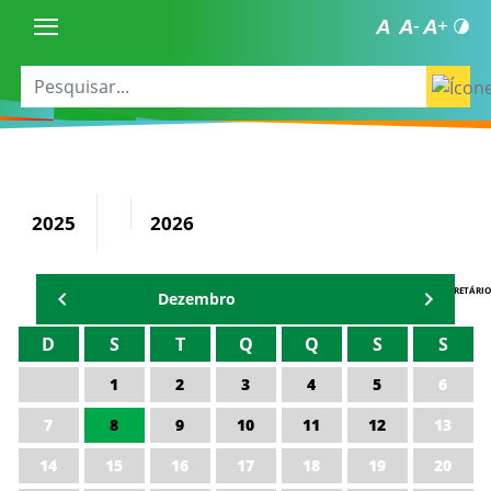
2025
2026
AGENDA DO SECRETÁRIO
Dezembro
D
S
T
Q
Q
S
S
1
2
3
4
5
6
7
8
9
10
11
12
13
14
15
16
17
18
19
20