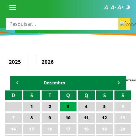
2025
2026
AGENDA DO SECRETÁRIO
Dezembro
D
S
T
Q
Q
S
S
1
2
3
4
5
6
7
8
9
10
11
12
13
14
15
16
17
18
19
20