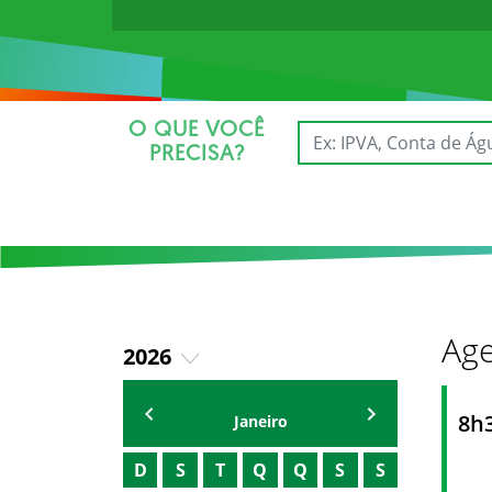
O QUE VOCÊ
PRECISA?
Age
2026
2025
AGENDA DO SECRETÁRIO
8h
Janeiro
D
S
T
Q
Q
S
S