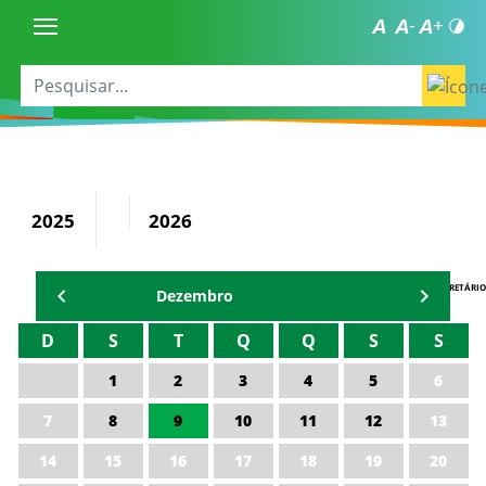
2025
2026
AGENDA DO SECRETÁRIO
Dezembro
D
S
T
Q
Q
S
S
1
2
3
4
5
6
7
8
9
10
11
12
13
14
15
16
17
18
19
20