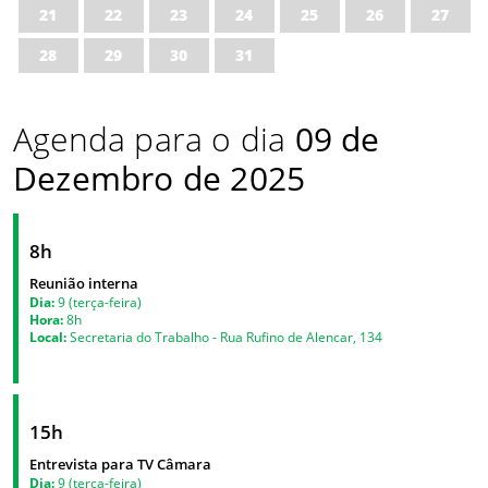
21
22
23
24
25
26
27
28
29
30
31
Agenda para o dia
09 de
Dezembro de 2025
8h
Reunião interna
Dia:
9 (terça-feira)
Hora:
8h
Local:
Secretaria do Trabalho - Rua Rufino de Alencar, 134
15h
Entrevista para TV Câmara
Dia:
9 (terça-feira)