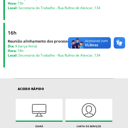
Hora:
15h
Local:
Secretaria do Trabalho - Rua Rufino de Alencar, 134
16h
Reunião alinhamento dos processos
Dia:
9 (terça-feira)
Hora:
16h
Local:
Secretaria do Trabalho - Rua Rufino de Alencar, 134
ACESSO RÁPIDO
CEARÁ
CARTA DE SERVIÇOS