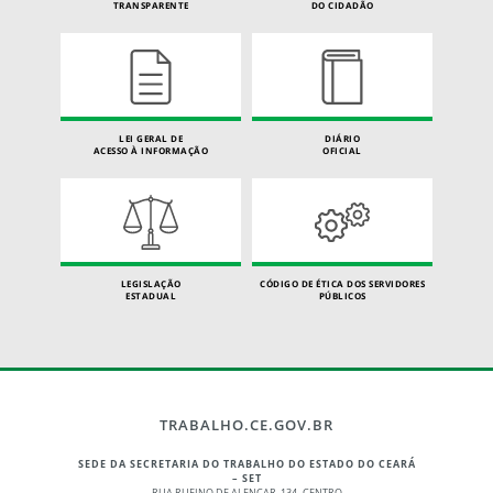
TRANSPARENTE
DO CIDADÃO
LEI GERAL DE
DIÁRIO
ACESSO À INFORMAÇÃO
OFICIAL
LEGISLAÇÃO
CÓDIGO DE ÉTICA DOS SERVIDORES
ESTADUAL
PÚBLICOS
TRABALHO.CE.GOV.BR
SEDE DA SECRETARIA DO TRABALHO DO ESTADO DO CEARÁ
– SET
RUA RUFINO DE ALENCAR, 134 -CENTRO