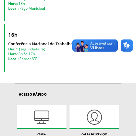
Hora:
13h
Local:
Paço Municipal
16h
Conferência Nacional do Trabalho - Ceará
Dia:
1 (segunda-feira)
Hora:
8h às 17h
Local:
Sebrae/CE
ACESSO RÁPIDO
CEARÁ
CARTA DE SERVIÇOS