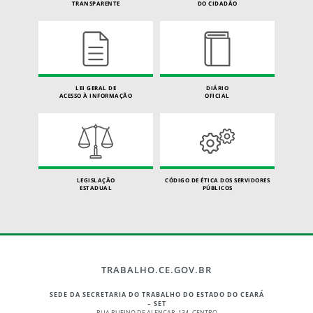
TRANSPARENTE
DO CIDADÃO
LEI GERAL DE
DIÁRIO
ACESSO À INFORMAÇÃO
OFICIAL
LEGISLAÇÃO
CÓDIGO DE ÉTICA DOS SERVIDORES
ESTADUAL
PÚBLICOS
TRABALHO.CE.GOV.BR
SEDE DA SECRETARIA DO TRABALHO DO ESTADO DO CEARÁ
– SET
RUA RUFINO DE ALENCAR, 134 -CENTRO