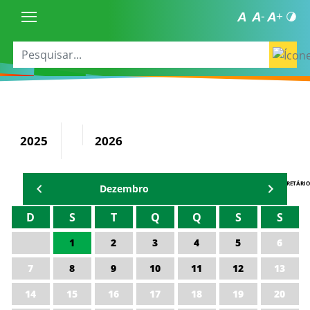
2025
2026
AGENDA DO SECRETÁRIO
Dezembro
D
S
T
Q
Q
S
S
1
2
3
4
5
6
7
8
9
10
11
12
13
14
15
16
17
18
19
20