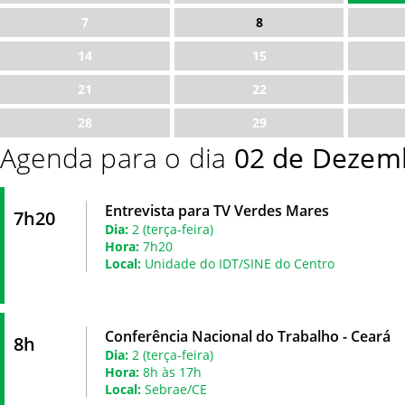
7
8
14
15
21
22
28
29
Agenda para o dia
02 de Dezem
Entrevista para TV Verdes Mares
7h20
Dia:
2 (terça-feira)
Hora:
7h20
Local:
Unidade do IDT/SINE do Centro
Conferência Nacional do Trabalho - Ceará
8h
Dia:
2 (terça-feira)
Hora:
8h às 17h
Local:
Sebrae/CE