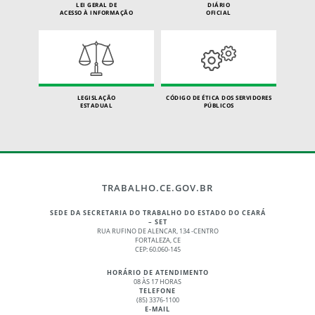
LEI GERAL DE
DIÁRIO
ACESSO À INFORMAÇÃO
OFICIAL
LEGISLAÇÃO
CÓDIGO DE ÉTICA DOS SERVIDORES
ESTADUAL
PÚBLICOS
TRABALHO.CE.GOV.BR
SEDE DA SECRETARIA DO TRABALHO DO ESTADO DO CEARÁ
– SET
RUA RUFINO DE ALENCAR, 134 -CENTRO
FORTALEZA, CE
CEP: 60.060-145
HORÁRIO DE ATENDIMENTO
08 ÀS 17 HORAS
TELEFONE
(85) 3376-1100
E-MAIL