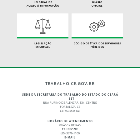
LEI GERAL DE
DIÁRIO
ACESSO À INFORMAÇÃO
OFICIAL
LEGISLAÇÃO
CÓDIGO DE ÉTICA DOS SERVIDORES
ESTADUAL
PÚBLICOS
TRABALHO.CE.GOV.BR
SEDE DA SECRETARIA DO TRABALHO DO ESTADO DO CEARÁ
– SET
RUA RUFINO DE ALENCAR, 134 -CENTRO
FORTALEZA, CE
CEP: 60.060-145
HORÁRIO DE ATENDIMENTO
08 ÀS 17 HORAS
TELEFONE
(85) 3376-1100
E-MAIL