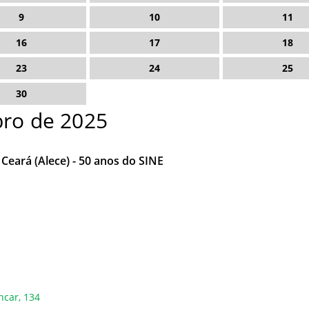
9
10
11
16
17
18
23
24
25
30
ro de 2025
Ceará (Alece) - 50 anos do SINE
ncar, 134