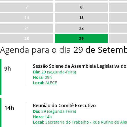
7
8
14
15
21
22
28
29
Agenda para o dia
29 de Setemb
Sessão Solene da Assembleia Legislativa do 
9h
Dia:
29 (segunda-feira)
Hora:
09h
Local:
ALECE
Reunião do Comitê Executivo
14h
Dia:
29 (segunda-feira)
Hora:
14h
Local:
Secretaria do Trabalho - Rua Rufino de Ale