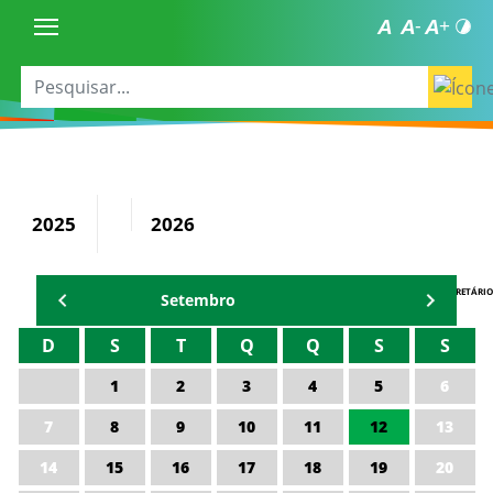
2025
2026
AGENDA DO SECRETÁRIO
Setembro
D
S
T
Q
Q
S
S
1
2
3
4
5
6
7
8
9
10
11
12
13
14
15
16
17
18
19
20