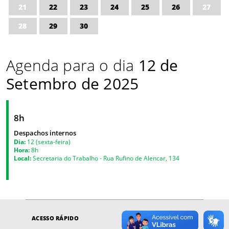
21
22
23
24
25
26
27
28
29
30
Agenda para o dia
12 de
Setembro de 2025
8h
Despachos internos
Dia:
12 (sexta-feira)
Hora:
8h
Local:
Secretaria do Trabalho - Rua Rufino de Alencar, 134
ACESSO RÁPIDO