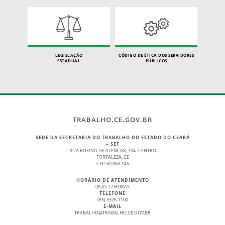
LEGISLAÇÃO
CÓDIGO DE ÉTICA DOS SERVIDORES
ESTADUAL
PÚBLICOS
TRABALHO.CE.GOV.BR
SEDE DA SECRETARIA DO TRABALHO DO ESTADO DO CEARÁ
– SET
RUA RUFINO DE ALENCAR, 134 -CENTRO
FORTALEZA, CE
CEP: 60.060-145
HORÁRIO DE ATENDIMENTO
08 ÀS 17 HORAS
TELEFONE
(85) 3376-1100
E-MAIL
TRABALHO@TRABALHO.CE.GOV.BR