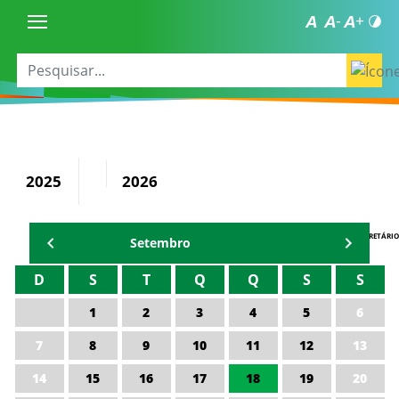
2025
2026
AGENDA DO SECRETÁRIO
Setembro
D
S
T
Q
Q
S
S
1
2
3
4
5
6
7
8
9
10
11
12
13
14
15
16
17
18
19
20