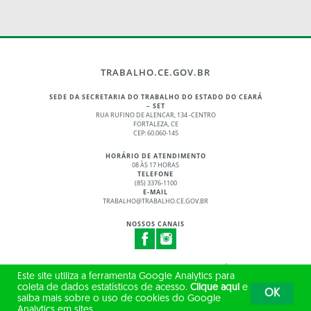
TRABALHO.CE.GOV.BR
SEDE DA SECRETARIA DO TRABALHO DO ESTADO DO CEARÁ
– SET
RUA RUFINO DE ALENCAR, 134 -CENTRO
FORTALEZA, CE
CEP: 60.060-145
HORÁRIO DE ATENDIMENTO
08 ÀS 17 HORAS
TELEFONE
(85) 3376-1100
E-MAIL
TRABALHO@TRABALHO.CE.GOV.BR
NOSSOS CANAIS
© 2017 - 2026 – GOVERNO DO ESTADO DO CEARÁ
Este site utiliza a ferramenta Google Analytics para
TODOS OS DIREITOS RESERVADOS
coleta de dados estatísticos de acesso.
Clique aqui
e
OK
saiba mais sobre o uso de cookies do Google
Analytics em sites.