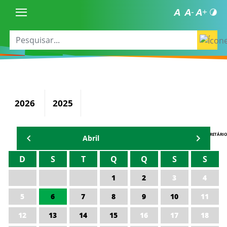
2026
2025
AGENDA DO SECRETÁRIO
Abril
D
S
T
Q
Q
S
S
1
2
3
4
5
6
7
8
9
10
11
12
13
14
15
16
17
18