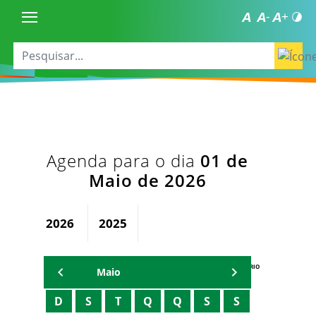
Agenda para o dia
01 de
Maio de 2026
2026
2025
AGENDA DO SECRETÁRIO
Maio
D
S
T
Q
Q
S
S