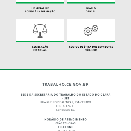
LEI GERAL DE
DIÁRIO
ACESSO À INFORMAÇÃO
OFICIAL
LEGISLAÇÃO
CÓDIGO DE ÉTICA DOS SERVIDORES
ESTADUAL
PÚBLICOS
TRABALHO.CE.GOV.BR
SEDE DA SECRETARIA DO TRABALHO DO ESTADO DO CEARÁ
– SET
RUA RUFINO DE ALENCAR, 134 -CENTRO
FORTALEZA, CE
CEP: 60.060-145
HORÁRIO DE ATENDIMENTO
08 ÀS 17 HORAS
TELEFONE
(85) 3376-1100