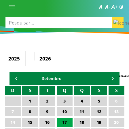
2025
2026
AGENDA DO SECRETÁRIO
Setembro
D
S
T
Q
Q
S
S
1
2
3
4
5
6
7
8
9
10
11
12
13
14
15
16
17
18
19
20