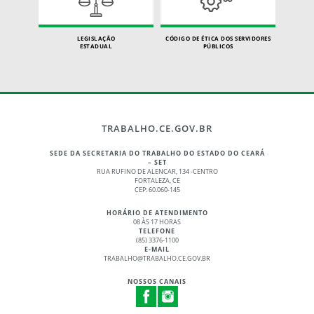
LEGISLAÇÃO
CÓDIGO DE ÉTICA DOS SERVIDORES
ESTADUAL
PÚBLICOS
TRABALHO.CE.GOV.BR
SEDE DA SECRETARIA DO TRABALHO DO ESTADO DO CEARÁ
– SET
RUA RUFINO DE ALENCAR, 134 -CENTRO
FORTALEZA, CE
CEP: 60.060-145
HORÁRIO DE ATENDIMENTO
08 ÀS 17 HORAS
TELEFONE
(85) 3376-1100
E-MAIL
TRABALHO@TRABALHO.CE.GOV.BR
NOSSOS CANAIS