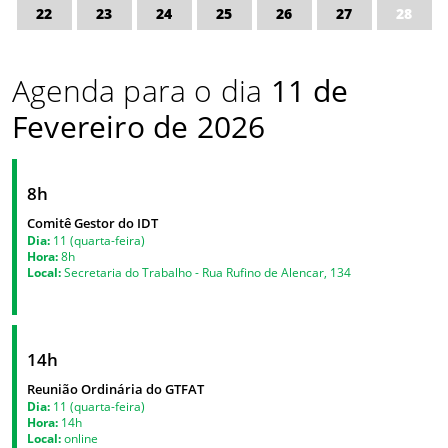
22
23
24
25
26
27
28
Agenda para o dia
11 de
Fevereiro de 2026
8h
Comitê Gestor do IDT
Dia:
11 (quarta-feira)
Hora:
8h
Local:
Secretaria do Trabalho - Rua Rufino de Alencar, 134
14h
Reunião Ordinária do GTFAT
Dia:
11 (quarta-feira)
Hora:
14h
Local:
online