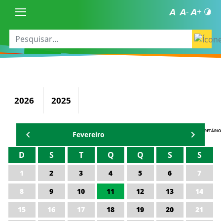
2026
2025
AGENDA DO SECRETÁRIO
Fevereiro
D
S
T
Q
Q
S
S
1
2
3
4
5
6
7
8
9
10
11
12
13
14
15
16
17
18
19
20
21