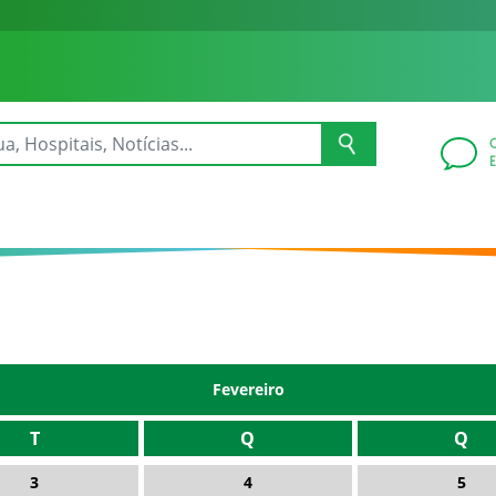
Fevereiro
T
Q
Q
3
4
5