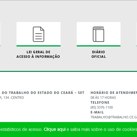
LEI GERAL DE
DIÁRIO
ACESSO À INFORMAÇÃO
OFICIAL
A DO TRABALHO DO ESTADO DO CEARÁ – SET
HORÁRIO DE ATENDIME
, 134 -CENTRO
08 ÀS 17 HORAS
TELEFONE
(85) 3376-1100
E-MAIL
TRABALHO@TRABALHO.CE.G
 estatísticos de acesso.
Clique aqui
e saiba mais sobre o uso de cookies