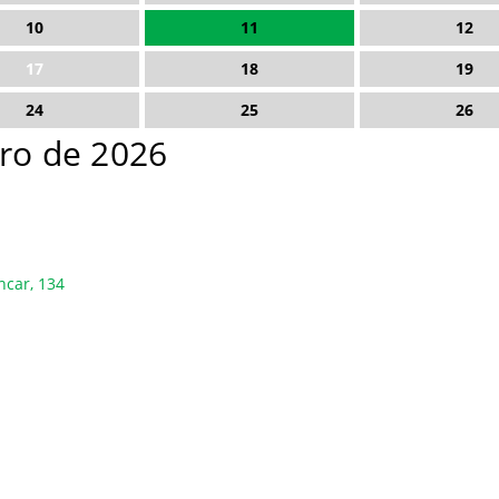
10
11
12
17
18
19
24
25
26
iro de 2026
ncar, 134