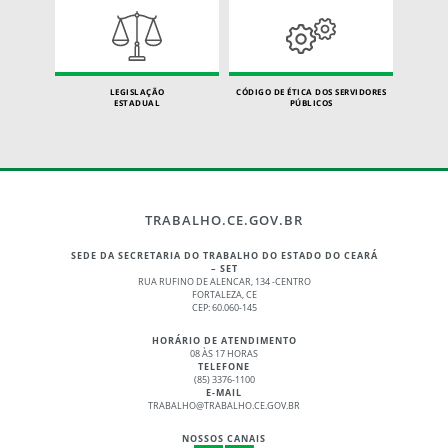
LEGISLAÇÃO
CÓDIGO DE ÉTICA DOS SERVIDORES
ESTADUAL
PÚBLICOS
TRABALHO.CE.GOV.BR
SEDE DA SECRETARIA DO TRABALHO DO ESTADO DO CEARÁ
– SET
RUA RUFINO DE ALENCAR, 134 -CENTRO
FORTALEZA, CE
CEP: 60.060-145
HORÁRIO DE ATENDIMENTO
08 ÀS 17 HORAS
TELEFONE
(85) 3376-1100
E-MAIL
TRABALHO@TRABALHO.CE.GOV.BR
NOSSOS CANAIS