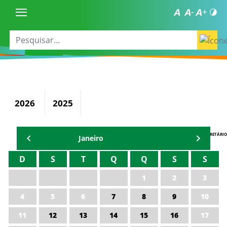
2026
2025
AGENDA DO SECRETÁRIO
Janeiro
D
S
T
Q
Q
S
S
1
2
3
4
5
6
7
8
9
10
11
12
13
14
15
16
17