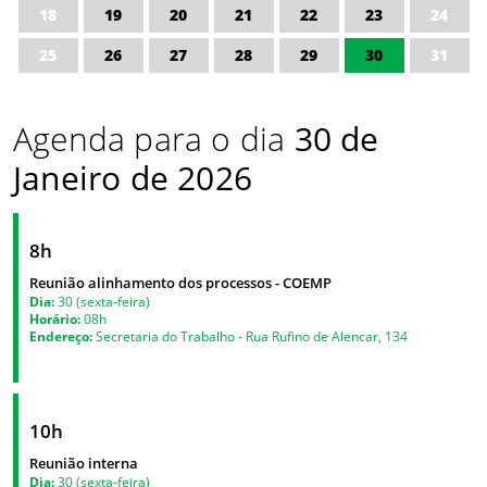
18
19
20
21
22
23
24
25
26
27
28
29
30
31
Agenda para o dia
30 de
Janeiro de 2026
8h
Reunião alinhamento dos processos - COEMP
Dia:
30 (sexta-feira)
Horário:
08h
Endereço:
Secretaria do Trabalho - Rua Rufino de Alencar, 134
10h
Reunião interna
Dia:
30 (sexta-feira)