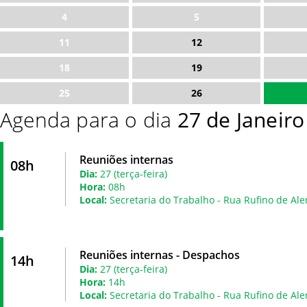
4
5
11
12
18
19
25
26
Agenda para o dia
27 de Janeir
Reuniões internas
08h
Dia:
27 (terça-feira)
Hora:
08h
Local:
Secretaria do Trabalho - Rua Rufino de Ale
Reuniões internas - Despachos
14h
Dia:
27 (terça-feira)
Hora:
14h
Local:
Secretaria do Trabalho - Rua Rufino de Ale