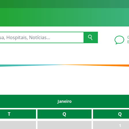
Janeiro
T
Q
Q
1