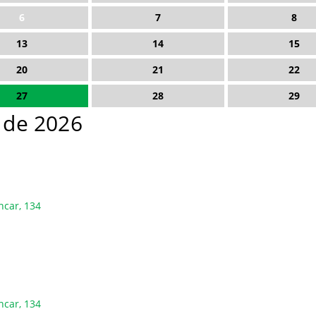
6
7
8
13
14
15
20
21
22
27
28
29
o de 2026
ncar, 134
ncar, 134