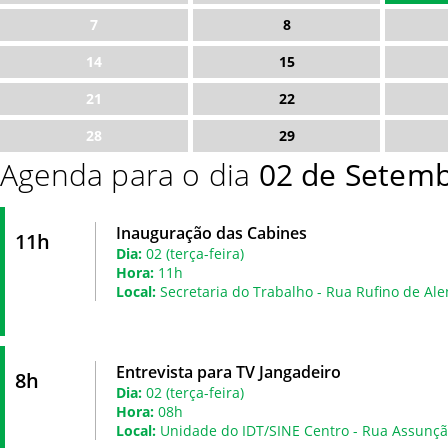
7
8
14
15
21
22
28
29
Agenda para o dia
02 de Setemb
Inauguração das Cabines
11h
Dia:
02 (terça-feira)
Hora:
11h
Local:
Secretaria do Trabalho - Rua Rufino de Ale
Entrevista para TV Jangadeiro
8h
Dia:
02 (terça-feira)
Hora:
08h
Local:
Unidade do IDT/SINE Centro - Rua Assunçã