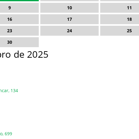
9
10
11
16
17
18
23
24
25
30
ro de 2025
ncar, 134
o, 699