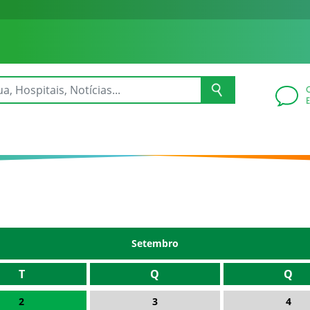
Setembro
T
Q
Q
2
3
4