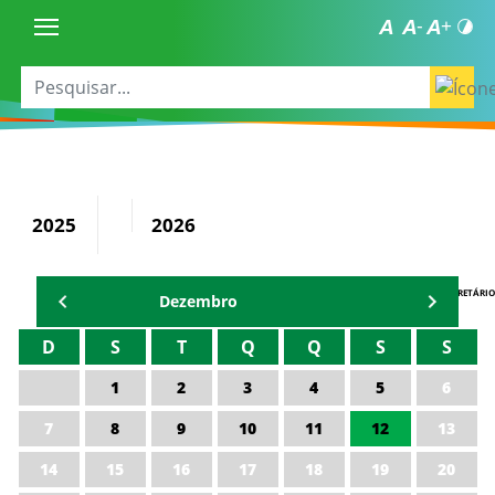
2025
2026
AGENDA DO SECRETÁRIO
Dezembro
D
S
T
Q
Q
S
S
1
2
3
4
5
6
7
8
9
10
11
12
13
14
15
16
17
18
19
20