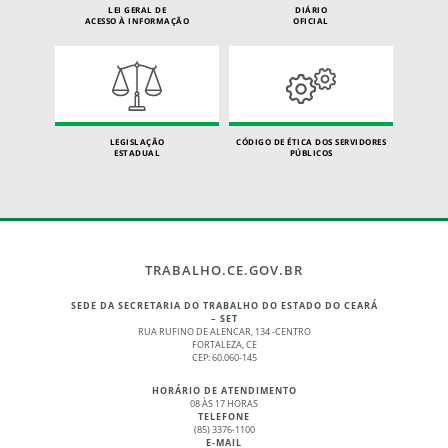
LEI GERAL DE
DIÁRIO
ACESSO À INFORMAÇÃO
OFICIAL
LEGISLAÇÃO
CÓDIGO DE ÉTICA DOS SERVIDORES
ESTADUAL
PÚBLICOS
TRABALHO.CE.GOV.BR
SEDE DA SECRETARIA DO TRABALHO DO ESTADO DO CEARÁ
– SET
RUA RUFINO DE ALENCAR, 134 -CENTRO
FORTALEZA, CE
CEP: 60.060-145
HORÁRIO DE ATENDIMENTO
08 ÀS 17 HORAS
TELEFONE
(85) 3376-1100
E-MAIL