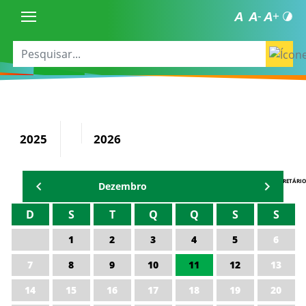
2025
2026
AGENDA DO SECRETÁRIO
Dezembro
D
S
T
Q
Q
S
S
1
2
3
4
5
6
7
8
9
10
11
12
13
14
15
16
17
18
19
20