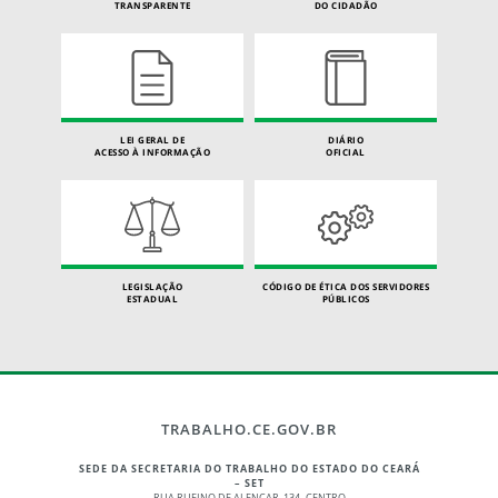
TRANSPARENTE
DO CIDADÃO
LEI GERAL DE
DIÁRIO
ACESSO À INFORMAÇÃO
OFICIAL
LEGISLAÇÃO
CÓDIGO DE ÉTICA DOS SERVIDORES
ESTADUAL
PÚBLICOS
TRABALHO.CE.GOV.BR
SEDE DA SECRETARIA DO TRABALHO DO ESTADO DO CEARÁ
– SET
RUA RUFINO DE ALENCAR, 134 -CENTRO