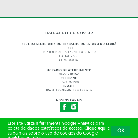
TRABALHO.CE.GOV.BR
SEDE DA SECRETARIA DO TRABALHO DO ESTADO DO CEARÁ
– SET
RUA RUFINO DE ALENCAR, 134 -CENTRO
FORTALEZA, CE
CEP: 60.060-145
HORÁRIO DE ATENDIMENTO
08 ÀS 17 HORAS
TELEFONE
(85) 3376-1100
E-MAIL
TRABALHO@TRABALHO.CE.GOV.BR
NOSSOS CANAIS
© 2017 - 2026 – GOVERNO DO ESTADO DO CEARÁ
Este site utiliza a ferramenta Google Analytics para
TODOS OS DIREITOS RESERVADOS
coleta de dados estatísticos de acesso.
Clique aqui
e
OK
saiba mais sobre o uso de cookies do Google