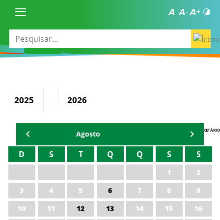
2025
2026
AGENDA DO SECRETÁRIO
Agosto
D
S
T
Q
Q
S
S
1
2
3
4
5
6
7
8
9
10
11
12
13
14
15
16