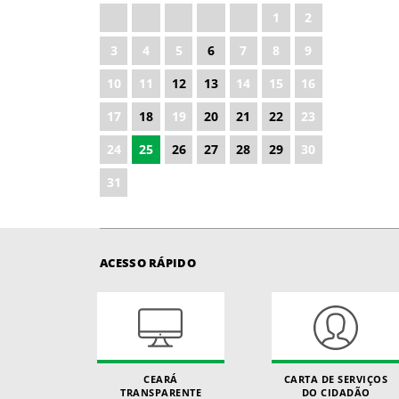
1
2
3
4
5
6
7
8
9
10
11
12
13
14
15
16
17
18
19
20
21
22
23
24
25
26
27
28
29
30
31
ACESSO RÁPIDO
CEARÁ
CARTA DE SERVIÇOS
TRANSPARENTE
DO CIDADÃO