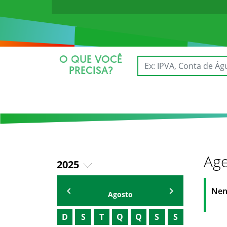
O QUE VOCÊ
PRECISA?
Age
2025
2026
AGENDA DO SECRETÁRIO
Nen
Agosto
D
S
T
Q
Q
S
S