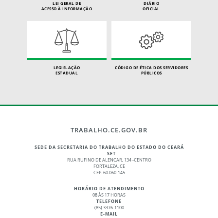
LEI GERAL DE
DIÁRIO
ACESSO À INFORMAÇÃO
OFICIAL
LEGISLAÇÃO
CÓDIGO DE ÉTICA DOS SERVIDORES
ESTADUAL
PÚBLICOS
TRABALHO.CE.GOV.BR
SEDE DA SECRETARIA DO TRABALHO DO ESTADO DO CEARÁ
– SET
RUA RUFINO DE ALENCAR, 134 -CENTRO
FORTALEZA, CE
CEP: 60.060-145
HORÁRIO DE ATENDIMENTO
08 ÀS 17 HORAS
TELEFONE
(85) 3376-1100
E-MAIL