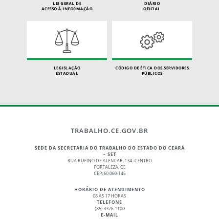
LEI GERAL DE
DIÁRIO
ACESSO À INFORMAÇÃO
OFICIAL
LEGISLAÇÃO
CÓDIGO DE ÉTICA DOS SERVIDORES
ESTADUAL
PÚBLICOS
TRABALHO.CE.GOV.BR
SEDE DA SECRETARIA DO TRABALHO DO ESTADO DO CEARÁ
– SET
RUA RUFINO DE ALENCAR, 134 -CENTRO
FORTALEZA, CE
CEP: 60.060-145
HORÁRIO DE ATENDIMENTO
08 ÀS 17 HORAS
TELEFONE
(85) 3376-1100
E-MAIL