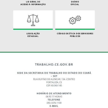
LEI GERAL DE
DIÁRIO
ACESSO À INFORMAÇÃO
OFICIAL
LEGISLAÇÃO
CÓDIGO DE ÉTICA DOS SERVIDORES
ESTADUAL
PÚBLICOS
TRABALHO.CE.GOV.BR
SEDE DA SECRETARIA DO TRABALHO DO ESTADO DO CEARÁ
– SET
RUA RUFINO DE ALENCAR, 134 -CENTRO
FORTALEZA, CE
CEP: 60.060-145
HORÁRIO DE ATENDIMENTO
08 ÀS 17 HORAS
TELEFONE
(85) 3376-1100
E-MAIL