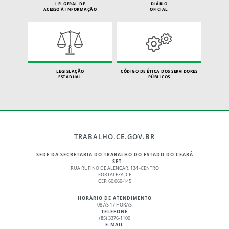
LEI GERAL DE
DIÁRIO
ACESSO À INFORMAÇÃO
OFICIAL
LEGISLAÇÃO
CÓDIGO DE ÉTICA DOS SERVIDORES
ESTADUAL
PÚBLICOS
TRABALHO.CE.GOV.BR
SEDE DA SECRETARIA DO TRABALHO DO ESTADO DO CEARÁ
– SET
RUA RUFINO DE ALENCAR, 134 -CENTRO
FORTALEZA, CE
CEP: 60.060-145
HORÁRIO DE ATENDIMENTO
08 ÀS 17 HORAS
TELEFONE
(85) 3376-1100
E-MAIL