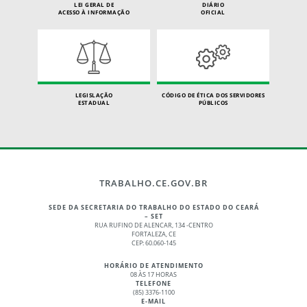
LEI GERAL DE
DIÁRIO
ACESSO À INFORMAÇÃO
OFICIAL
LEGISLAÇÃO
CÓDIGO DE ÉTICA DOS SERVIDORES
ESTADUAL
PÚBLICOS
TRABALHO.CE.GOV.BR
SEDE DA SECRETARIA DO TRABALHO DO ESTADO DO CEARÁ
– SET
RUA RUFINO DE ALENCAR, 134 -CENTRO
FORTALEZA, CE
CEP: 60.060-145
HORÁRIO DE ATENDIMENTO
08 ÀS 17 HORAS
TELEFONE
(85) 3376-1100
E-MAIL