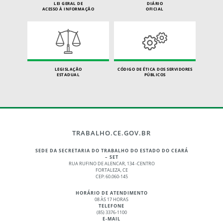
LEI GERAL DE
DIÁRIO
ACESSO À INFORMAÇÃO
OFICIAL
LEGISLAÇÃO
CÓDIGO DE ÉTICA DOS SERVIDORES
ESTADUAL
PÚBLICOS
TRABALHO.CE.GOV.BR
SEDE DA SECRETARIA DO TRABALHO DO ESTADO DO CEARÁ
– SET
RUA RUFINO DE ALENCAR, 134 -CENTRO
FORTALEZA, CE
CEP: 60.060-145
HORÁRIO DE ATENDIMENTO
08 ÀS 17 HORAS
TELEFONE
(85) 3376-1100
E-MAIL