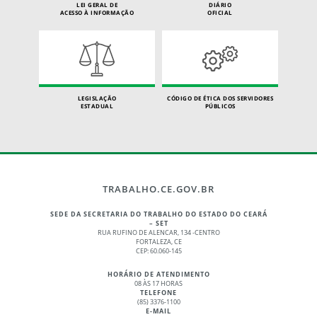
LEI GERAL DE
DIÁRIO
ACESSO À INFORMAÇÃO
OFICIAL
LEGISLAÇÃO
CÓDIGO DE ÉTICA DOS SERVIDORES
ESTADUAL
PÚBLICOS
TRABALHO.CE.GOV.BR
SEDE DA SECRETARIA DO TRABALHO DO ESTADO DO CEARÁ
– SET
RUA RUFINO DE ALENCAR, 134 -CENTRO
FORTALEZA, CE
CEP: 60.060-145
HORÁRIO DE ATENDIMENTO
08 ÀS 17 HORAS
TELEFONE
(85) 3376-1100
E-MAIL