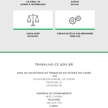
LEI GERAL DE
DIÁRIO
ACESSO À INFORMAÇÃO
OFICIAL
LEGISLAÇÃO
CÓDIGO DE ÉTICA DOS SERVIDORES
ESTADUAL
PÚBLICOS
TRABALHO.CE.GOV.BR
SEDE DA SECRETARIA DO TRABALHO DO ESTADO DO CEARÁ
– SET
RUA RUFINO DE ALENCAR, 134 -CENTRO
FORTALEZA, CE
CEP: 60.060-145
HORÁRIO DE ATENDIMENTO
08 ÀS 17 HORAS
TELEFONE
(85) 3376-1100
E-MAIL