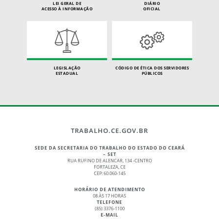
LEI GERAL DE
DIÁRIO
ACESSO À INFORMAÇÃO
OFICIAL
LEGISLAÇÃO
CÓDIGO DE ÉTICA DOS SERVIDORES
ESTADUAL
PÚBLICOS
TRABALHO.CE.GOV.BR
SEDE DA SECRETARIA DO TRABALHO DO ESTADO DO CEARÁ
– SET
RUA RUFINO DE ALENCAR, 134 -CENTRO
FORTALEZA, CE
CEP: 60.060-145
HORÁRIO DE ATENDIMENTO
08 ÀS 17 HORAS
TELEFONE
(85) 3376-1100
E-MAIL