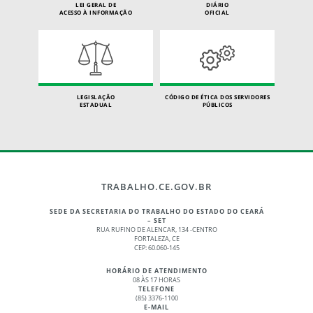
LEI GERAL DE
DIÁRIO
ACESSO À INFORMAÇÃO
OFICIAL
LEGISLAÇÃO
CÓDIGO DE ÉTICA DOS SERVIDORES
ESTADUAL
PÚBLICOS
TRABALHO.CE.GOV.BR
SEDE DA SECRETARIA DO TRABALHO DO ESTADO DO CEARÁ
– SET
RUA RUFINO DE ALENCAR, 134 -CENTRO
FORTALEZA, CE
CEP: 60.060-145
HORÁRIO DE ATENDIMENTO
08 ÀS 17 HORAS
TELEFONE
(85) 3376-1100
E-MAIL