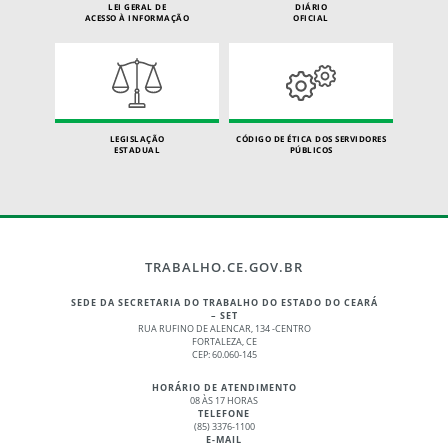
LEI GERAL DE
DIÁRIO
ACESSO À INFORMAÇÃO
OFICIAL
LEGISLAÇÃO
CÓDIGO DE ÉTICA DOS SERVIDORES
ESTADUAL
PÚBLICOS
TRABALHO.CE.GOV.BR
SEDE DA SECRETARIA DO TRABALHO DO ESTADO DO CEARÁ
– SET
RUA RUFINO DE ALENCAR, 134 -CENTRO
FORTALEZA, CE
CEP: 60.060-145
HORÁRIO DE ATENDIMENTO
08 ÀS 17 HORAS
TELEFONE
(85) 3376-1100
E-MAIL