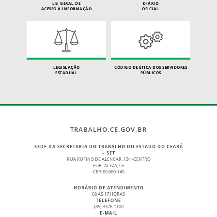
LEI GERAL DE
DIÁRIO
ACESSO À INFORMAÇÃO
OFICIAL
LEGISLAÇÃO
CÓDIGO DE ÉTICA DOS SERVIDORES
ESTADUAL
PÚBLICOS
TRABALHO.CE.GOV.BR
SEDE DA SECRETARIA DO TRABALHO DO ESTADO DO CEARÁ
– SET
RUA RUFINO DE ALENCAR, 134 -CENTRO
FORTALEZA, CE
CEP: 60.060-145
HORÁRIO DE ATENDIMENTO
08 ÀS 17 HORAS
TELEFONE
(85) 3376-1100
E-MAIL