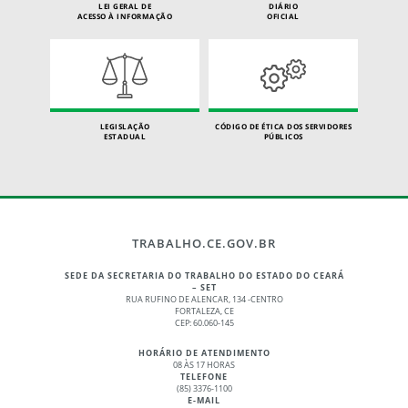
LEI GERAL DE
DIÁRIO
ACESSO À INFORMAÇÃO
OFICIAL
LEGISLAÇÃO
CÓDIGO DE ÉTICA DOS SERVIDORES
ESTADUAL
PÚBLICOS
TRABALHO.CE.GOV.BR
SEDE DA SECRETARIA DO TRABALHO DO ESTADO DO CEARÁ
– SET
RUA RUFINO DE ALENCAR, 134 -CENTRO
FORTALEZA, CE
CEP: 60.060-145
HORÁRIO DE ATENDIMENTO
08 ÀS 17 HORAS
TELEFONE
(85) 3376-1100
E-MAIL