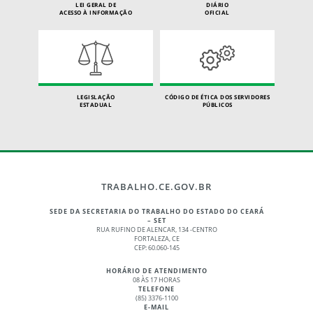
LEI GERAL DE
DIÁRIO
ACESSO À INFORMAÇÃO
OFICIAL
LEGISLAÇÃO
CÓDIGO DE ÉTICA DOS SERVIDORES
ESTADUAL
PÚBLICOS
TRABALHO.CE.GOV.BR
SEDE DA SECRETARIA DO TRABALHO DO ESTADO DO CEARÁ
– SET
RUA RUFINO DE ALENCAR, 134 -CENTRO
FORTALEZA, CE
CEP: 60.060-145
HORÁRIO DE ATENDIMENTO
08 ÀS 17 HORAS
TELEFONE
(85) 3376-1100
E-MAIL