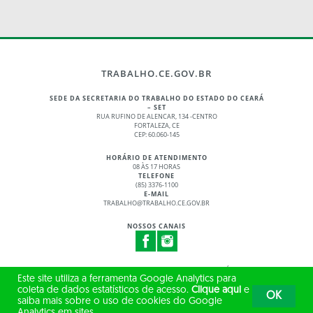
TRABALHO.CE.GOV.BR
SEDE DA SECRETARIA DO TRABALHO DO ESTADO DO CEARÁ
– SET
RUA RUFINO DE ALENCAR, 134 -CENTRO
FORTALEZA, CE
CEP: 60.060-145
HORÁRIO DE ATENDIMENTO
08 ÀS 17 HORAS
TELEFONE
(85) 3376-1100
E-MAIL
TRABALHO@TRABALHO.CE.GOV.BR
NOSSOS CANAIS
© 2017 - 2026 – GOVERNO DO ESTADO DO CEARÁ
Este site utiliza a ferramenta Google Analytics para
TODOS OS DIREITOS RESERVADOS
coleta de dados estatísticos de acesso.
Clique aqui
e
OK
saiba mais sobre o uso de cookies do Google
Analytics em sites.