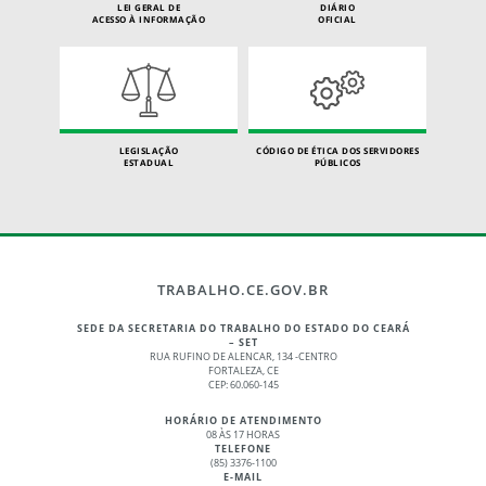
LEI GERAL DE
DIÁRIO
ACESSO À INFORMAÇÃO
OFICIAL
LEGISLAÇÃO
CÓDIGO DE ÉTICA DOS SERVIDORES
ESTADUAL
PÚBLICOS
TRABALHO.CE.GOV.BR
SEDE DA SECRETARIA DO TRABALHO DO ESTADO DO CEARÁ
– SET
RUA RUFINO DE ALENCAR, 134 -CENTRO
FORTALEZA, CE
CEP: 60.060-145
HORÁRIO DE ATENDIMENTO
08 ÀS 17 HORAS
TELEFONE
(85) 3376-1100
E-MAIL