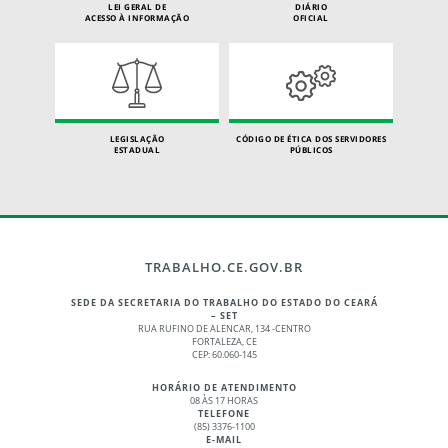
LEI GERAL DE
DIÁRIO
ACESSO À INFORMAÇÃO
OFICIAL
LEGISLAÇÃO
CÓDIGO DE ÉTICA DOS SERVIDORES
ESTADUAL
PÚBLICOS
TRABALHO.CE.GOV.BR
SEDE DA SECRETARIA DO TRABALHO DO ESTADO DO CEARÁ
– SET
RUA RUFINO DE ALENCAR, 134 -CENTRO
FORTALEZA, CE
CEP: 60.060-145
HORÁRIO DE ATENDIMENTO
08 ÀS 17 HORAS
TELEFONE
(85) 3376-1100
E-MAIL