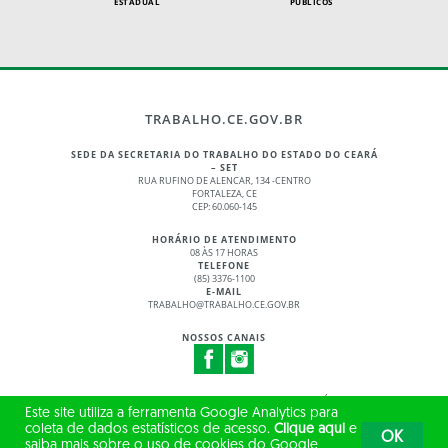
ESTADUAL
PÚBLICOS
TRABALHO.CE.GOV.BR
SEDE DA SECRETARIA DO TRABALHO DO ESTADO DO CEARÁ
– SET
RUA RUFINO DE ALENCAR, 134 -CENTRO
FORTALEZA, CE
CEP: 60.060-145
HORÁRIO DE ATENDIMENTO
08 ÀS 17 HORAS
TELEFONE
(85) 3376-1100
E-MAIL
TRABALHO@TRABALHO.CE.GOV.BR
NOSSOS CANAIS
© 2017 - 2026 – GOVERNO DO ESTADO DO CEARÁ
Este site utiliza a ferramenta Google Analytics para
TODOS OS DIREITOS RESERVADOS
coleta de dados estatísticos de acesso.
Clique aqui
e
OK
saiba mais sobre o uso de cookies do Google