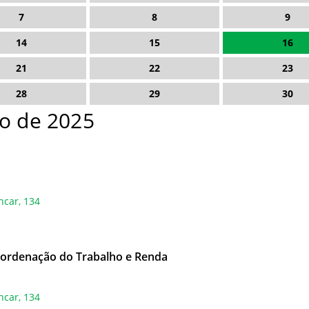
7
8
9
14
15
16
21
22
23
28
29
30
o de 2025
ncar, 134
oordenação do Trabalho e Renda
ncar, 134