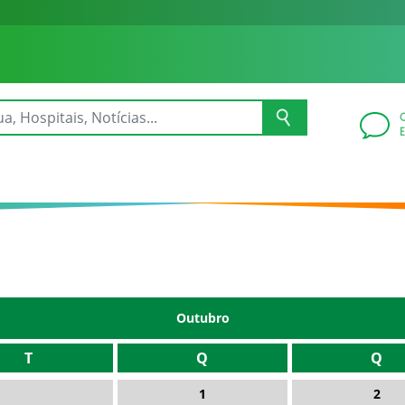
Outubro
T
Q
Q
1
2