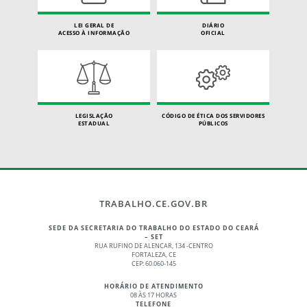
LEI GERAL DE
DIÁRIO
ACESSO À INFORMAÇÃO
OFICIAL
LEGISLAÇÃO
CÓDIGO DE ÉTICA DOS SERVIDORES
ESTADUAL
PÚBLICOS
TRABALHO.CE.GOV.BR
SEDE DA SECRETARIA DO TRABALHO DO ESTADO DO CEARÁ
– SET
RUA RUFINO DE ALENCAR, 134 -CENTRO
FORTALEZA, CE
CEP: 60.060-145
HORÁRIO DE ATENDIMENTO
08 ÀS 17 HORAS
TELEFONE